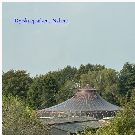
Spring
til
Dyrskuepladsens Naboer
indhold