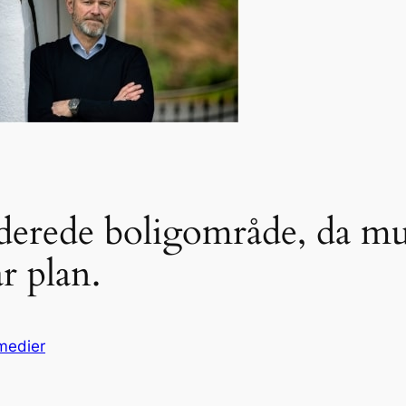
derede boligområde, da mu
r plan.
medier