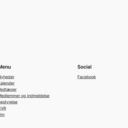
Menu
Social
Nyheder
Facebook
Kalender
Vedtæger
Medlemmer og indmeldelse
estyrelse
CVR
Om