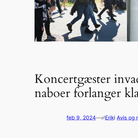
Koncertgæster inva
naboer forlanger kla
feb 9, 2024
—
Erik
i
Avis og 
af