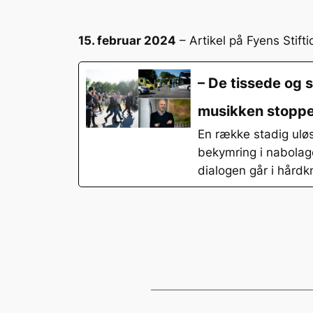
15. februar 2024
– Artikel på Fyens Stif
– De tissede og 
musikken stopped
En række stadig ul
bekymring i nabolage
dialogen går i hårdk