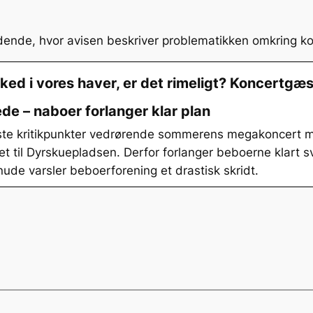
tidende, hvor avisen beskriver problematikken omkring k
sked i vores haver, er det rimeligt? Koncertg
e – naboer forlanger klar plan
øste kritikpunkter vedrørende sommerens megakoncert 
t til Dyrskuepladsen. Derfor forlanger beboerne klart s
nude varsler beboerforening et drastisk skridt.